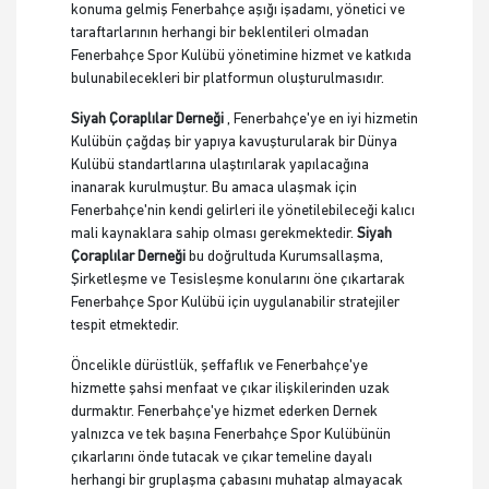
konuma gelmiş Fenerbahçe aşığı işadamı, yönetici ve
taraftarlarının herhangi bir beklentileri olmadan
Fenerbahçe Spor Kulübü yönetimine hizmet ve katkıda
bulunabilecekleri bir platformun oluşturulmasıdır.
Siyah Çoraplılar Derneği
, Fenerbahçe'ye en iyi hizmetin
Kulübün çağdaş bir yapıya kavuşturularak bir Dünya
Kulübü standartlarına ulaştırılarak yapılacağına
inanarak kurulmuştur. Bu amaca ulaşmak için
Fenerbahçe'nin kendi gelirleri ile yönetilebileceği kalıcı
mali kaynaklara sahip olması gerekmektedir.
Siyah
Çoraplılar Derneği
bu doğrultuda Kurumsallaşma,
Şirketleşme ve Tesisleşme konularını öne çıkartarak
Fenerbahçe Spor Kulübü için uygulanabilir stratejiler
tespit etmektedir.
Öncelikle dürüstlük, şeffaflık ve Fenerbahçe'ye
hizmette şahsi menfaat ve çıkar ilişkilerinden uzak
durmaktır. Fenerbahçe'ye hizmet ederken Dernek
yalnızca ve tek başına Fenerbahçe Spor Kulübünün
çıkarlarını önde tutacak ve çıkar temeline dayalı
herhangi bir gruplaşma çabasını muhatap almayacak